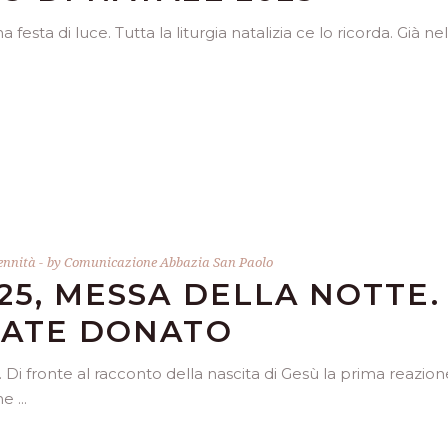
sta di luce. Tutta la liturgia natalizia ce lo ricorda. Già nel
ennità
by
Comunicazione Abbazia San Paolo
25, MESSA DELLA NOTTE.
BATE DONATO
 Di fronte al racconto della nascita di Gesù la prima reazion
che