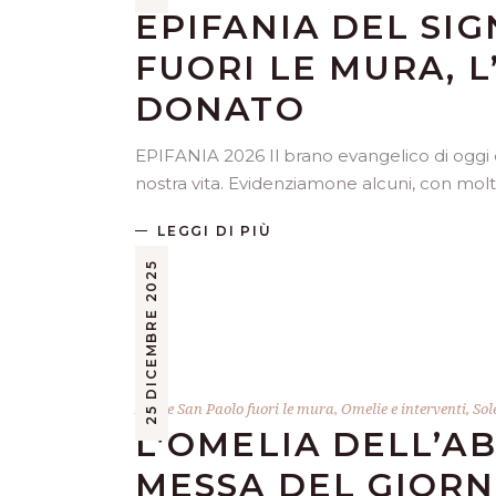
EPIFANIA DEL SI
FUORI LE MURA, 
DONATO
EPIFANIA 2026 Il brano evangelico di oggi è r
nostra vita. Evidenziamone alcuni, con mol
LEGGI DI PIÙ
25 DICEMBRE 2025
Abate San Paolo fuori le mura
,
Omelie e interventi
,
Sol
L’OMELIA DELL’A
MESSA DEL GIORN