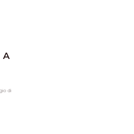
 A
gio di