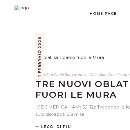
HOME PAGE
1 FEBBRAIO 2026
Abate San Paolo fuori le mura
,
Oblazioni
,
Omelie e int
TRE NUOVI OBLAT
FUORI LE MURA
IV DOMENICA – AMt 5,1-12a 1Vedendo le folle,
suoi discepoli. 2Si mise
LEGGI DI PIÙ