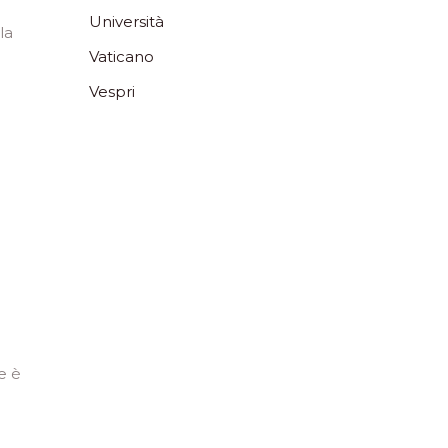
Università
la
Vaticano
Vespri
e è