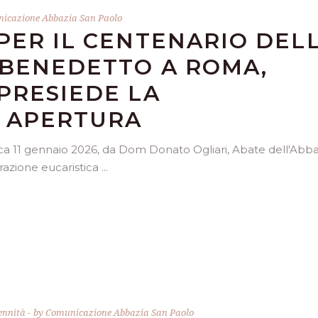
icazione Abbazia San Paolo
PER IL CENTENARIO DEL
 BENEDETTO A ROMA,
PRESIEDE LA
I APERTURA
ca 11 gennaio 2026, da Dom Donato Ogliari, Abate dell'Abba
brazione eucaristica
ennità
by
Comunicazione Abbazia San Paolo