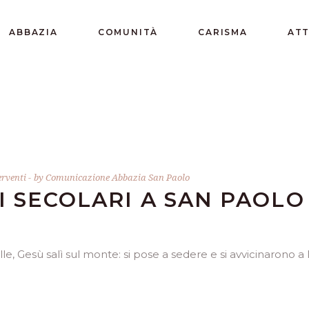
ABBAZIA
COMUNITÀ
CARISMA
ATT
erventi
by
Comunicazione Abbazia San Paolo
I SECOLARI A SAN PAOLO
 Gesù salì sul monte: si pose a sedere e si avvicinarono a lu