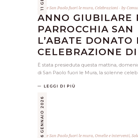
Abate San Paolo fuori le mura
,
Celebrazioni
by
Comun
ANNO GIUBILARE 
PARROCCHIA SAN
L’ABATE DONATO 
CELEBRAZIONE D
È stata presieduta questa mattina, domeni
di San Paolo fuori le Mura, la solenne cele
LEGGI DI PIÙ
6 GENNAIO 2026
Abate San Paolo fuori le mura
,
Omelie e interventi
,
Sol