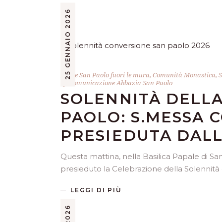
25 GENNAIO 2026
Abate San Paolo fuori le mura
,
Comunità Monastica
,
S
by
Comunicazione Abbazia San Paolo
SOLENNITÀ DELLA
PAOLO: S.MESSA
PRESIEDUTA DAL
Questa mattina, nella Basilica Papale di S
presieduto la Celebrazione della Solennità
LEGGI DI PIÙ