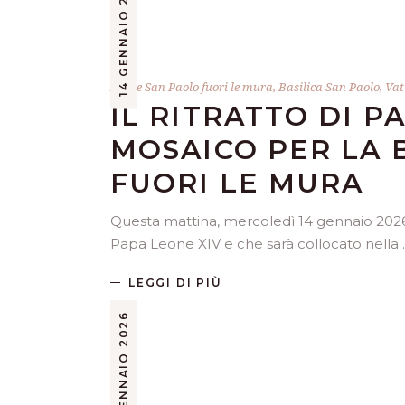
14 GENNAIO 2026
Abate San Paolo fuori le mura
,
Basilica San Paolo
,
Vat
IL RITRATTO DI P
MOSAICO PER LA 
FUORI LE MURA
Questa mattina, mercoledì 14 gennaio 2026,
Papa Leone XIV e che sarà collocato nella
LEGGI DI PIÙ
11 GENNAIO 2026