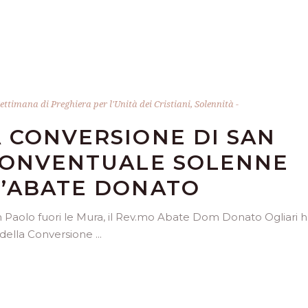
ettimana di Preghiera per l'Unità dei Cristiani
,
Solennità
 CONVERSIONE DI SAN
 CONVENTUALE SOLENNE
L’ABATE DONATO
an Paolo fuori le Mura, il Rev.mo Abate Dom Donato Ogliari 
 della Conversione