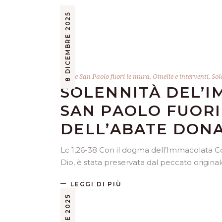
8 DICEMBRE 2025
Abate San Paolo fuori le mura
,
Omelie e interventi
,
Sol
SOLENNITÀ DEL’
SAN PAOLO FUORI
DELL’ABATE DONA
Lc 1,26-38 Con il dogma dell’Immacolata Co
Dio, è stata preservata dal peccato original
LEGGI DI PIÙ