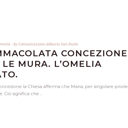
ennità
by
Comunicazione Abbazia San Paolo
IMMACOLATA CONCEZIONE
 LE MURA. L’OMELIA
TO.
ncezione la Chiesa afferma che Maria, per singolare privile
e. Ciò significa che