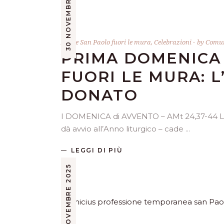
30 NOVEMBRE 2025
Abate San Paolo fuori le mura
,
Celebrazioni
by
Comun
PRIMA DOMENICA 
FUORI LE MURA: 
DONATO
I DOMENICA di AVVENTO – AMt 24,37-44 Luce
dà avvio all’Anno liturgico – cade
LEGGI DI PIÙ
2 NOVEMBRE 2025