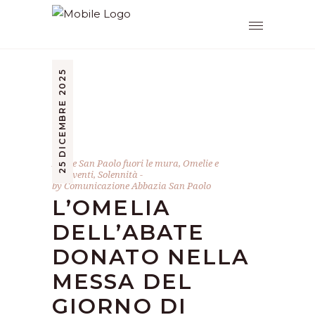
25 DICEMBRE 2025
Abate San Paolo fuori le mura
,
Omelie e
interventi
,
Solennità
by
Comunicazione Abbazia San Paolo
L’OMELIA
DELL’ABATE
DONATO NELLA
MESSA DEL
GIORNO DI