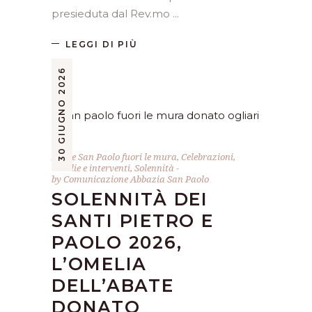
presieduta dal Rev.mo
LEGGI DI PIÙ
30 GIUGNO 2026
Abate San Paolo fuori le mura
,
Celebrazioni
,
Omelie e interventi
,
Solennità
by
Comunicazione Abbazia San Paolo
SOLENNITÀ DEI
SANTI PIETRO E
PAOLO 2026,
L’OMELIA
DELL’ABATE
DONATO