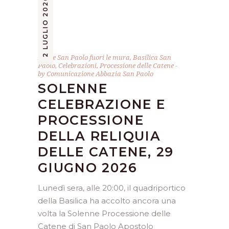
2 LUGLIO 2026
Abate San Paolo fuori le mura
,
Basilica San
Paolo
,
Celebrazioni
,
Processione delle Catene
by
Comunicazione Abbazia San Paolo
SOLENNE
CELEBRAZIONE E
PROCESSIONE
DELLA RELIQUIA
DELLE CATENE, 29
GIUGNO 2026
Lunedì sera, alle 20:00, il quadriportico
della Basilica ha accolto ancora una
volta la Solenne Processione delle
Catene di San Paolo Apostolo