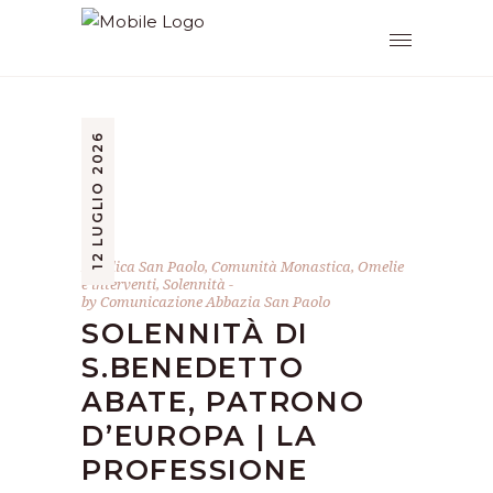
12 LUGLIO 2026
Basilica San Paolo
,
Comunità Monastica
,
Omelie
e interventi
,
Solennità
by
Comunicazione Abbazia San Paolo
SOLENNITÀ DI
S.BENEDETTO
ABATE, PATRONO
D’EUROPA | LA
PROFESSIONE