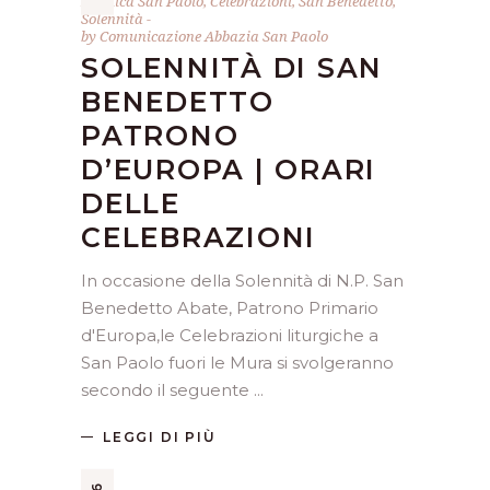
Basilica San Paolo
,
Celebrazioni
,
San Benedetto
,
Solennità
by
Comunicazione Abbazia San Paolo
SOLENNITÀ DI SAN
BENEDETTO
PATRONO
D’EUROPA | ORARI
DELLE
CELEBRAZIONI
In occasione della Solennità di N.P. San
Benedetto Abate, Patrono Primario
d'Europa,le Celebrazioni liturgiche a
San Paolo fuori le Mura si svolgeranno
secondo il seguente
LEGGI DI PIÙ