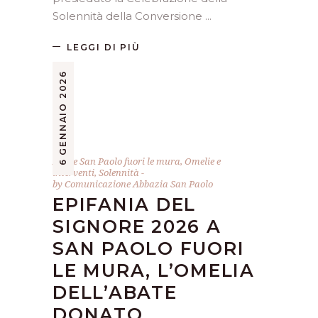
Solennità della Conversione
LEGGI DI PIÙ
6 GENNAIO 2026
Abate San Paolo fuori le mura
,
Omelie e
interventi
,
Solennità
by
Comunicazione Abbazia San Paolo
EPIFANIA DEL
SIGNORE 2026 A
SAN PAOLO FUORI
LE MURA, L’OMELIA
DELL’ABATE
DONATO