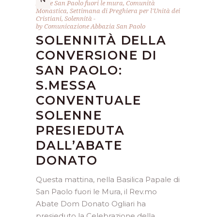
Abate San Paolo fuori le mura
,
Comunità
Monastica
,
Settimana di Preghiera per l'Unità dei
Cristiani
,
Solennità
by
Comunicazione Abbazia San Paolo
SOLENNITÀ DELLA
CONVERSIONE DI
SAN PAOLO:
S.MESSA
CONVENTUALE
SOLENNE
PRESIEDUTA
DALL’ABATE
DONATO
Questa mattina, nella Basilica Papale di
San Paolo fuori le Mura, il Rev.mo
Abate Dom Donato Ogliari ha
presieduto la Celebrazione della