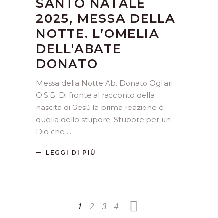
SANTO NATALE
2025, MESSA DELLA
NOTTE. L’OMELIA
DELL’ABATE
DONATO
Messa della Notte Ab. Donato Ogliari
O.S.B. Di fronte al racconto della
nascita di Gesù la prima reazione è
quella dello stupore. Stupore per un
Dio che
LEGGI DI PIÙ
1
2
3
4