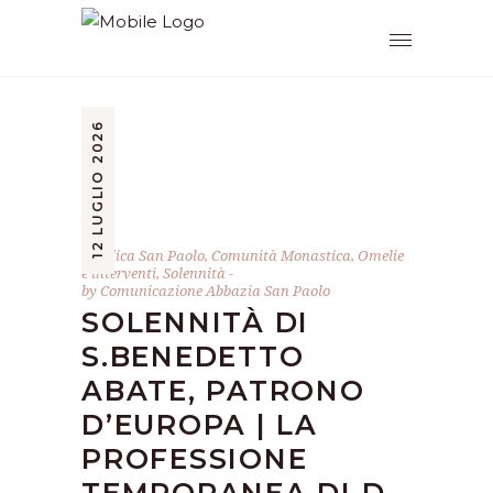
12 LUGLIO 2026
Basilica San Paolo
,
Comunità Monastica
,
Omelie
e interventi
,
Solennità
by
Comunicazione Abbazia San Paolo
SOLENNITÀ DI
S.BENEDETTO
ABATE, PATRONO
D’EUROPA | LA
PROFESSIONE