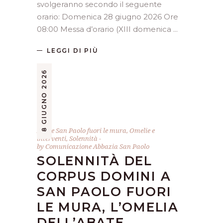
svolgeranno secondo il seguente
orario: Domenica 28 giugno 2026 Ore
08:00 Messa d’orario (XIII domenica
LEGGI DI PIÙ
8 GIUGNO 2026
Abate San Paolo fuori le mura
,
Omelie e
interventi
,
Solennità
by
Comunicazione Abbazia San Paolo
SOLENNITÀ DEL
CORPUS DOMINI A
SAN PAOLO FUORI
LE MURA, L’OMELIA
DELL’ABATE