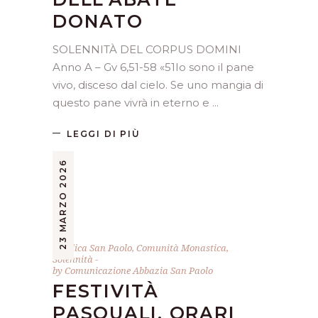
DONATO
SOLENNITÀ DEL CORPUS DOMINI
Anno A – Gv 6,51-58 «51Io sono il pane
vivo, disceso dal cielo. Se uno mangia di
questo pane vivrà in eterno e
LEGGI DI PIÙ
23 MARZO 2026
Basilica San Paolo
,
Comunità Monastica
,
Solennità
by
Comunicazione Abbazia San Paolo
FESTIVITÀ
PASQUALI, ORARI