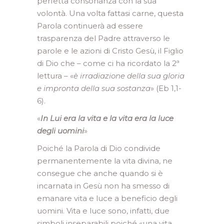
perfetta consonanza con la sua
volontà. Una volta fattasi carne, questa
Parola continuerà ad essere
trasparenza del Padre attraverso le
parole e le azioni di Cristo Gesù, il Figlio
di Dio che – come ci ha ricordato la 2ª
lettura – «
è irradiazione della sua gloria
e impronta della sua sostanza
» (Eb 1,1-
6).
«
In Lui era la vita e la vita era la luce
degli uomini
»
Poiché la Parola di Dio condivide
permanentemente la vita divina, ne
consegue che anche quando si è
incarnata in Gesù non ha smesso di
emanare vita e luce a beneficio degli
uomini. Vita e luce sono, infatti, due
simboli inseparabili poiché «una vita