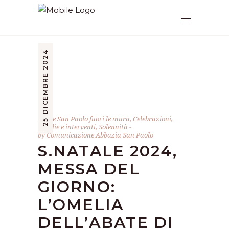
25 DICEMBRE 2024
Abate San Paolo fuori le mura
,
Celebrazioni
,
Omelie e interventi
,
Solennità
by
Comunicazione Abbazia San Paolo
S.NATALE 2024,
MESSA DEL
GIORNO:
L’OMELIA
DELL’ABATE DI