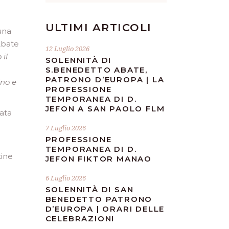
ULTIMI ARTICOLI
una
Abate
12 Luglio 2026
il
SOLENNITÀ DI
S.BENEDETTO ABATE,
PATRONO D’EUROPA | LA
ino e
PROFESSIONE
TEMPORANEA DI D.
JEFON A SAN PAOLO FLM
ata
7 Luglio 2026
PROFESSIONE
TEMPORANEA DI D.
tine
JEFON FIKTOR MANAO
6 Luglio 2026
SOLENNITÀ DI SAN
BENEDETTO PATRONO
D’EUROPA | ORARI DELLE
CELEBRAZIONI