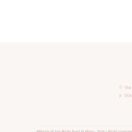
Via
Sta
Abbazia di San Paolo fuori le Mura - Tutti i diritti riservati