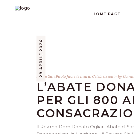
HOME PAGE
28 APRILE 2024
Abate San Paolo fuori le mura
,
Celebrazioni
by
Comun
L’ABATE DON
PER GLI 800 
CONSACRAZIO
Il Rev.mo Dom Donato Ogliari, Abate di San P