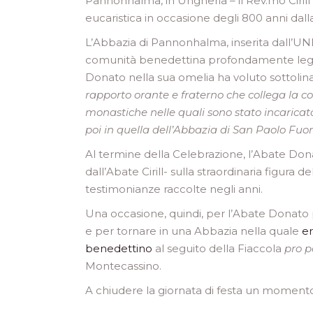
Pannonhalma, in Ungheria – il Rev.mo Ciril
eucaristica in occasione degli 800 anni dall
L’Abbazia di Pannonhalma, inserita dall’UN
comunità benedettina profondamente legata
Donato nella sua omelia ha voluto sottolinar
rapporto orante e fraterno che collega l
monastiche nelle quali sono stato incarica
poi in quella dell’Abbazia di San Paolo Fuo
Al termine della Celebrazione, l’Abate Don
dall’Abate Cirill- sulla straordinaria figura 
testimonianze raccolte negli anni.
Una occasione, quindi, per l’Abate Donato 
e per tornare in una Abbazia nella quale
er
benedettino
al seguito della Fiaccola
pro p
Montecassino.
A chiudere la giornata di festa un momento c