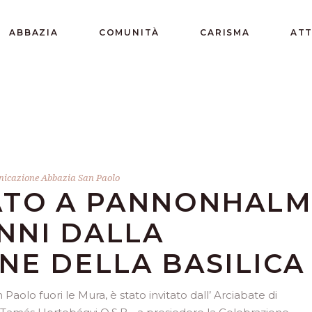
ABBAZIA
COMUNITÀ
CARISMA
ATT
icazione Abbazia San Paolo
ATO A PANNONHAL
ANNI DALLA
NE DELLA BASILICA
aolo fuori le Mura, è stato invitato dall’ Arciabate di