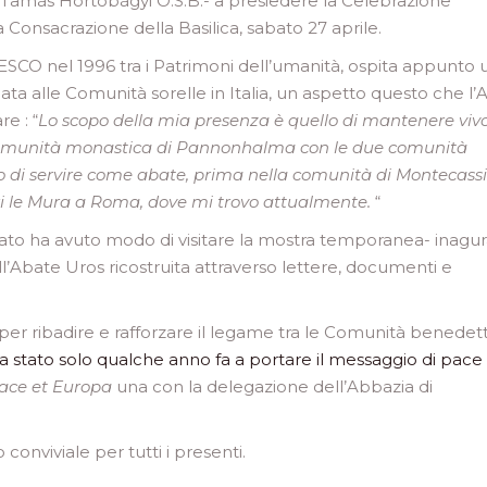
l Tamás Hortobágyi O.S.B.- a presiedere la Celebrazione
a Consacrazione della Basilica, sabato 27 aprile.
ESCO nel 1996 tra i Patrimoni dell’umanità, ospita appunto 
 alle Comunità sorelle in Italia, un aspetto questo che l’
e : “
Lo scopo della mia presenza è quello di mantenere vivo 
a comunità monastica di Pannonhalma con le due comunità
to di servire come abate, prima nella comunità di Montecass
ri le Mura a Roma, dove mi trovo attualmente.
“
ato ha avuto modo di visitare la mostra temporanea- inagur
dell’Abate Uros ricostruita attraverso lettere, documenti e
per ribadire e rafforzare il legame tra le Comunità benedet
a stato solo qualche anno fa a portare il messaggio di pace
ace et Europa
una con la delegazione dell’Abbazia di
onviviale per tutti i presenti.