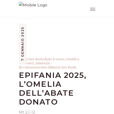
7 GENNAIO 2025
Abate San Paolo fuori le mura
,
Omelie e
interventi
,
Solennità
by
Comunicazione Abbazia San Paolo
EPIFANIA 2025,
L’OMELIA
DELL’ABATE
DONATO
Mt 2,1-12