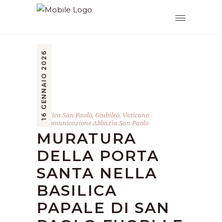
16 GENNAIO 2026
Basilica San Paolo
,
Giubileo
,
Vaticano
by
Comunicazione Abbazia San Paolo
MURATURA
DELLA PORTA
SANTA NELLA
BASILICA
PAPALE DI SAN