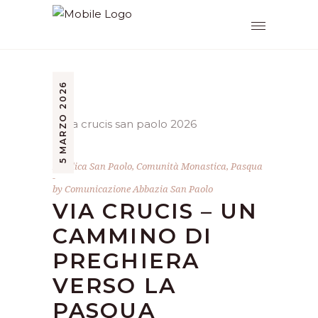
5 MARZO 2026
Basilica San Paolo
,
Comunità Monastica
,
Pasqua
by
Comunicazione Abbazia San Paolo
VIA CRUCIS – UN
CAMMINO DI
PREGHIERA
VERSO LA
PASQUA