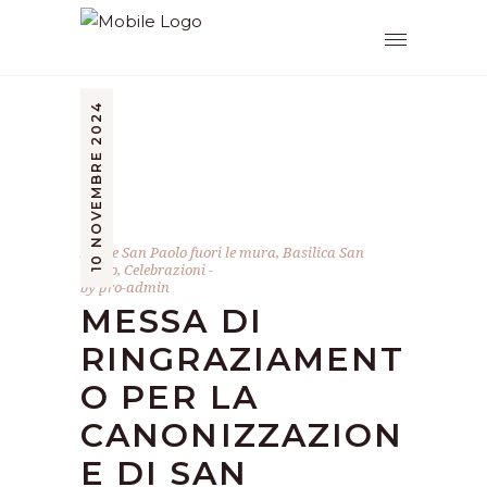
10 NOVEMBRE 2024
Abate San Paolo fuori le mura
,
Basilica San
Paolo
,
Celebrazioni
by
pro-admin
MESSA DI
RINGRAZIAMENT
O PER LA
CANONIZZAZION
E DI SAN