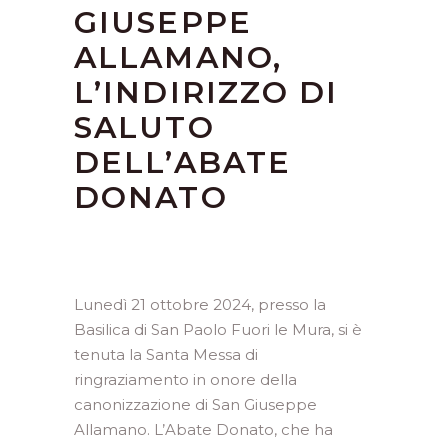
GIUSEPPE
ALLAMANO,
L’INDIRIZZO DI
SALUTO
DELL’ABATE
DONATO
Lunedì 21 ottobre 2024, presso la
Basilica di San Paolo Fuori le Mura, si è
tenuta la Santa Messa di
ringraziamento in onore della
canonizzazione di San Giuseppe
Allamano. L’Abate Donato, che ha