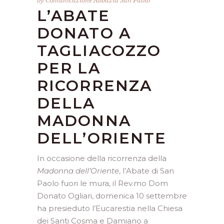
by
Comunicazione Abbazia San Paolo
L’ABATE
DONATO A
TAGLIACOZZO
PER LA
RICORRENZA
DELLA
MADONNA
DELL’ORIENTE
In occasione della ricorrenza della
Madonna dell’Oriente
, l’Abate di San
Paolo fuori le mura, il Rev.mo Dom
Donato Ogliari, domenica 10 settembre
ha presieduto l’Eucarestia nella Chiesa
dei Santi Cosma e Damiano a