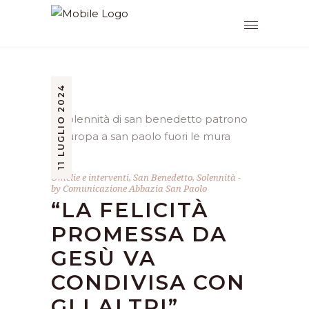
11 LUGLIO 2024
Omelie e interventi
,
San Benedetto
,
Solennità
by
Comunicazione Abbazia San Paolo
“LA FELICITÀ
PROMESSA DA
GESÙ VA
CONDIVISA CON
GLI ALTRI”.