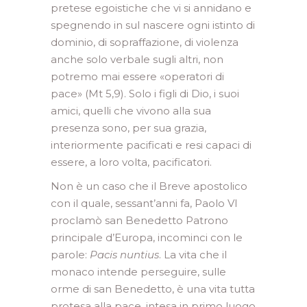
pretese egoistiche che vi si annidano e
spegnendo in sul nascere ogni istinto di
dominio, di sopraffazione, di violenza
anche solo verbale sugli altri, non
potremo mai essere «operatori di
pace» (Mt 5,9). Solo i figli di Dio, i suoi
amici, quelli che vivono alla sua
presenza sono, per sua grazia,
interiormente pacificati e resi capaci di
essere, a loro volta, pa­cificatori.
Non è un caso che il Breve apostolico
con il quale, sessant’anni fa, Paolo VI
proclamò san Benedetto Patrono
principale d’Europa, incominci con le
parole:
Pacis nuntius
. La vita che il
monaco intende perseguire, sulle
orme di san Benedetto, è una vita tutta
protesa alla pace, intesa in primo luogo