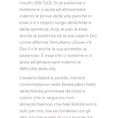
insulti
» (RB 7,42). Sì, la pazienza ci
sostiene e ci aiuta ad attraversare
indenni le prove della vita, perché in
essa vi è il respiro lungo della fede e
della speranza. Anzi, al pari di esse,
anche la pazienza ha la sua casa in Dio,
come afferma Tertulliano: «Dove c’è
Dio, lì c’è anche la sua protetta, la
pazienza». È essa che ci sostiene e ci
aiuta ad attraversare indenni le
difficoltà della vita.
Carissimi fratelli e sorelle, mentre
contempliamo nelle Beatitudini i tratti
della felicità promessa da Gesù a
coloro che lo seguono, non
dimentichiamoci che tale felicità non è
solo per noi, ma va condivisa con gli
altri, poiché quello di cui il mondo ha