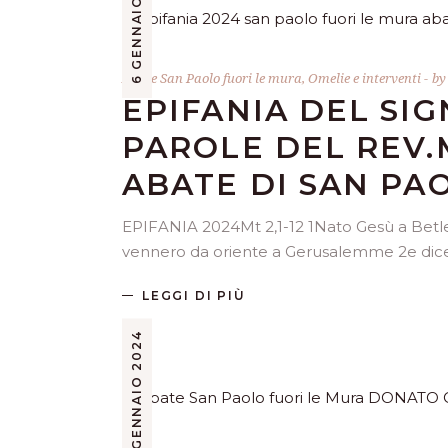
6 GENNAIO 2024
Abate San Paolo fuori le mura
,
Omelie e interventi
b
EPIFANIA DEL SIG
PAROLE DEL REV.
ABATE DI SAN PA
EPIFANIA 2024Mt 2,1-12 1Nato Gesù a Betle
vennero da oriente a Gerusalemme 2e dice
LEGGI DI PIÙ
1 GENNAIO 2024