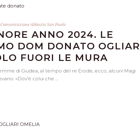
y
Comunicazione Abbazia San Paolo
NORE ANNO 2024. LE
MO DOM DONATO OGLIAR
OLO FUORI LE MURA
mme di Giudea, al tempo del re Erode, ecco, alcuni Magi
vano: «Dov’è colui che