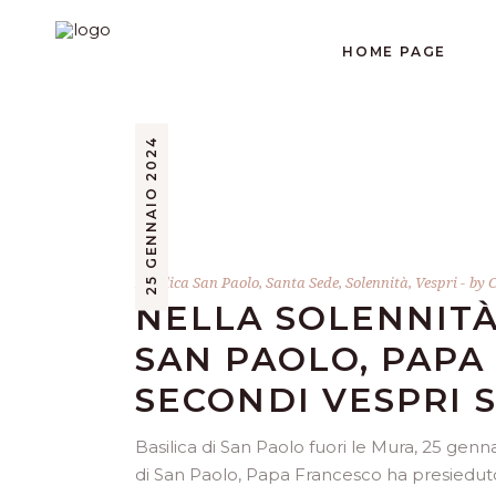
HOME PAGE
25 GENNAIO 2024
Basilica San Paolo
,
Santa Sede
,
Solennità
,
Vespri
by
C
NELLA SOLENNITÀ
SAN PAOLO, PAPA
SECONDI VESPRI 
Basilica di San Paolo fuori le Mura, 25 genn
di San Paolo, Papa Francesco ha presiedut