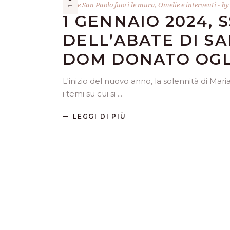
Abate San Paolo fuori le mura
,
Omelie e interventi
b
1 GENNAIO 2024, S
DELL’ABATE DI S
DOM DONATO OGL
L'inizio del nuovo anno, la solennità di Ma
i temi su cui si
LEGGI DI PIÙ