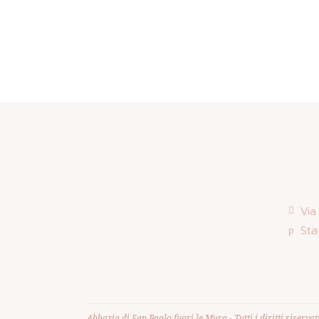
Via
Sta
Abbazia di San Paolo fuori le Mura - Tutti i diritti riservati