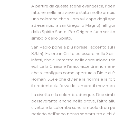
A partire da questa scena evangelica, l’iden
fattone nelle arti visive è stato molto ampi
una colomba che si libra sul capo degli aposto
ad esempio, a san Gregorio Magno) raffigura
dallo Spirito Santo. Per Origene (uno scritto
simbolo dello Spirito.
San Paolo pone a più riprese l’accento sul r
8,9.14). Essere in Cristo ed essere nello Sp
infatti, che ci immette nella comunione trinit
edifica la Chiesa e l’arricchisce di innumere
che si configura come apertura a Dio e ai frat
Romani 5,5) e che diviene la norma e la for
il credente «la forza dell’amore, il moviment
La civetta e la colomba, dunque. Due simbol
perseverante, anche nelle prove, l’altro all
civetta e la colomba sono simbolo di un p
periodo dell’anno penso soprattutto a chi è 