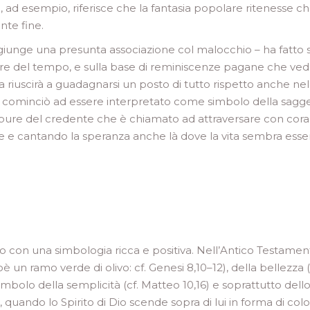
, ad esempio, riferisce che la fantasia popolare ritenesse che
nte fine.
iunge una presunta associazione col malocchio – ha fatto sì
are del tempo, e sulla base di reminiscenze pagane che vede
a riuscirà a guadagnarsi un posto di tutto rispetto anche nell
no cominciò ad essere interpretato come simbolo della sagg
ppure del credente che è chiamato ad attraversare con corag
ede e cantando la speranza anche là dove la vita sembra esse
to con una simbologia ricca e positiva. Nell’Antico Testament
 un ramo verde di olivo: cf. Genesi 8,10–12), della bellezza (c
 simbolo della semplicità (cf. Matteo 10,16) e soprattutto del
quando lo Spirito di Dio scende sopra di lui in forma di col