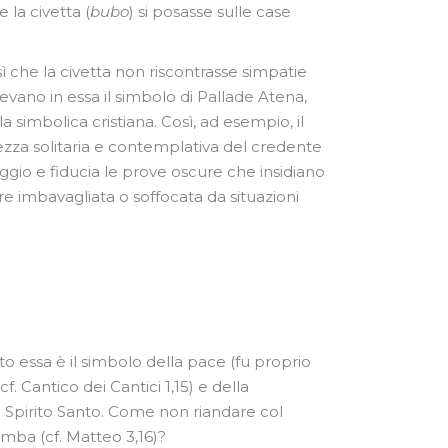
 la civetta (
bubo
) si posasse sulle case
 che la civetta non riscontrasse simpatie
vano in essa il simbolo di Pallade Atena,
a simbolica cristiana. Così, ad esempio, il
ezza solitaria e contemplativa del credente
gio e fiducia le prove oscure che insidiano
re imbavagliata o soffocata da situazioni
o essa è il simbolo della pace (fu proprio
f. Cantico dei Cantici 1,15) e della
lo Spirito Santo. Come non riandare col
omba (cf. Matteo 3,16)?