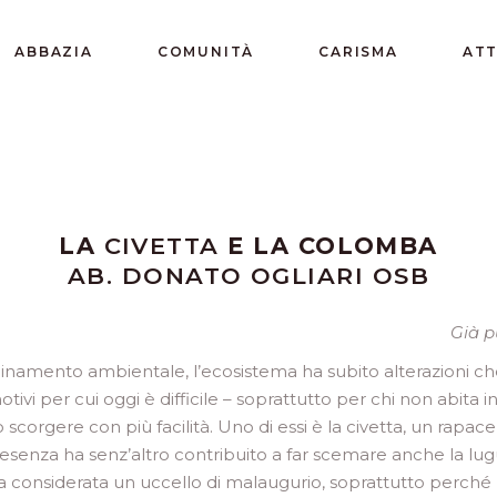
ABBAZIA
COMUNITÀ
CARISMA
ATT
LA
CIVETTA
E LA COLOMBA
AB. DONATO OGLIARI OSB
Già p
quinamento ambientale, l’ecosistema ha subito alterazioni c
tivi per cui oggi è difficile – soprattutto per chi non abita 
corgere con più facilità. Uno di essi è la civetta, un rapace 
presenza ha senz’altro contribuito a far scemare anche la l
era considerata un uccello di malaugurio, soprattutto perché 