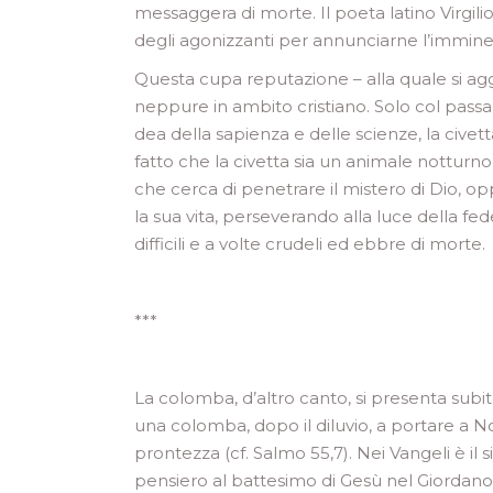
messaggera di morte. Il poeta latino Virgilio
degli agonizzanti per annunciarne l’immine
Questa cupa reputazione – alla quale si agg
neppure in ambito cristiano. Solo col pass
dea della sapienza e delle scienze, la civett
fatto che la civetta sia un animale nottur
che cerca di penetrare il mistero di Dio, o
la sua vita, perseverando alla luce della f
difficili e a volte crudeli ed ebbre di morte.
***
La colomba, d’altro canto, si presenta subi
una colomba, dopo il diluvio, a portare a Noè
prontezza (cf. Salmo 55,7). Nei Vangeli è il
pensiero al battesimo di Gesù nel Giordano, 