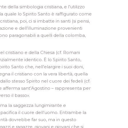
 della simbologia cristiana, e l’utilizzo
la quale lo Spirito Santo è raffigurato come
stiana, poi, ci si imbatte in santi (si pensi,
azione e dell’illuminazione provenienti
 sono paragonabili a quelli della colomba,
l cristiano e della Chiesa (cf. Romani
zialmente identico. È lo Spirito Santo,
rito Santo che, nell’elargire i suoi doni,
gna il cristiano con la vera libertà, quella
allo stesso Spirito nel cuore dei fedeli (cf.
ome afferma sant’Agostino – rappresenta per
erso il basso».
iama la saggezza lungimirante e
 pacifica il cuore dell’uomo. Entrambe la
ontà dovrebbe far suo, ma in questo
azzi e ragazze, giovani e giovani che si