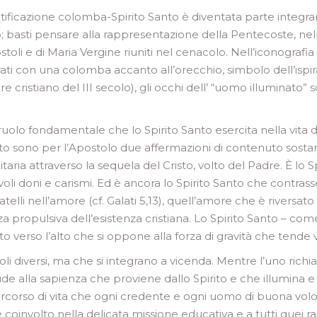
tificazione colomba-Spirito Santo è diventata parte integrante
o; basti pensare alla rappresentazione della Pentecoste, nel
li e di Maria Vergine riuniti nel cenacolo. Nell’iconografia cri
ti con una colomba accanto all’orecchio, simbolo dell’ispir
re cristiano del III secolo), gli occhi dell’ “uomo illuminato”
uolo fondamentale che lo Spirito Santo esercita nella vita de
irito sono per l’Apostolo due affermazioni di contenuto sostan
aria attraverso la sequela del Cristo, volto del Padre. È lo Spi
voli doni e carismi. Ed è ancora lo Spirito Santo che contrasse
elli nell’amore (cf. Galati 5,13), quell’amore che è riversato d
za propulsiva dell’esistenza cristiana. Lo Spirito Santo – c
o verso l’alto che si oppone alla forza di gravità che tende v
i diversi, ma che si integrano a vicenda. Mentre l’uno rich
ude alla sapienza che proviene dallo Spirito e che illumina e
ercorso di vita che ogni credente e ogni uomo di buona vol
coinvolto nella delicata missione educativa e a tutti quei rag