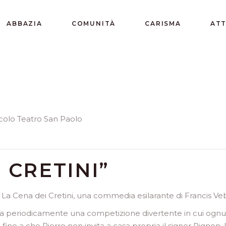
ABBAZIA
COMUNITÀ
CARISMA
ATT
ccolo Teatro San Paolo
 CRETINI”
a Cena dei Cretini, una commedia esilarante di Francis Veber
za periodicamente una competizione divertente in cui ognuno
fino a che Pierre non invita a casa propria il signor Pignon. U