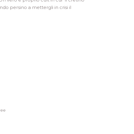
do persino a mettergli in crisi il
ree