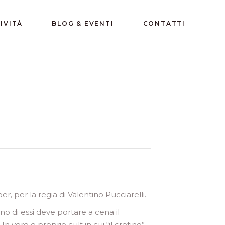
IVITÀ
BLOG & EVENTI
CONTATTI
, per la regia di Valentino Pucciarelli.
 di essi deve portare a cena il
n vero e proprio cult in cui “il cretino”