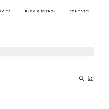
IVITÀ
BLOG & EVENTI
CONTATTI
E
E
Cerca
Lista
V
V
E
E