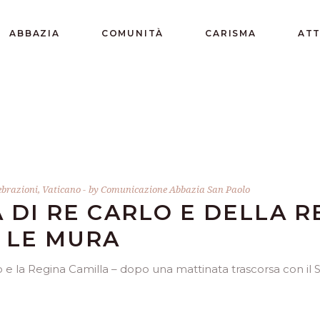
ABBAZIA
COMUNITÀ
CARISMA
ATT
ebrazioni
,
Vaticano
by
Comunicazione Abbazia San Paolo
A DI RE CARLO E DELLA 
 LE MURA
lo e la Regina Camilla – dopo una mattinata trascorsa con i