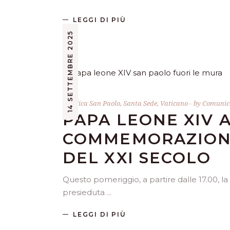
LEGGI DI PIÙ
14 SETTEMBRE 2025
Basilica San Paolo
,
Santa Sede
,
Vaticano
by
Comunica
PAPA LEONE XIV 
COMMEMORAZIONE 
DEL XXI SECOLO
Questo pomeriggio, a partire dalle 17.00, l
presieduta
LEGGI DI PIÙ