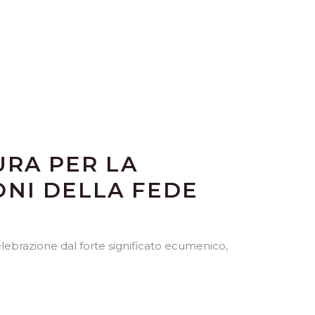
URA PER LA
ONI DELLA FEDE
elebrazione dal forte significato ecumenico,