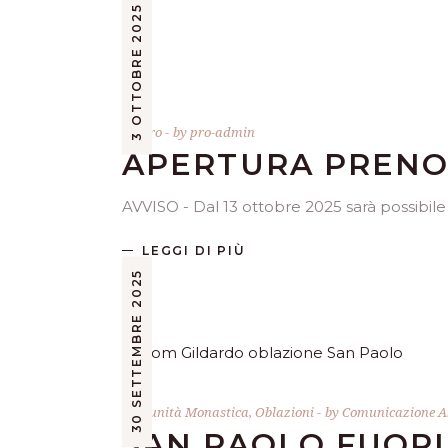
3 OTTOBRE 2025
Teatro
by
pro-admin
APERTURA PRENO
AVVISO - Dal 13 ottobre 2025 sarà possibile
LEGGI DI PIÙ
30 SETTEMBRE 2025
Comunità Monastica
,
Oblazioni
by
Comunicazione A
SAN PAOLO FUORI