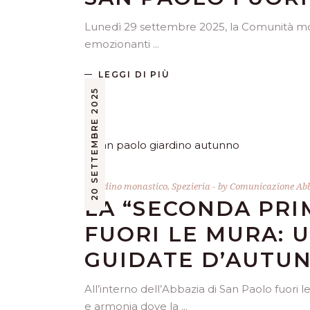
Lunedì 29 settembre 2025, la Comunità mona
emozionanti
LEGGI DI PIÙ
20 SETTEMBRE 2025
Giardino monastico
,
Spezieria
by
Comunicazione Abb
LA “SECONDA PRI
FUORI LE MURA: U
GUIDATE D’AUTU
All’interno dell’Abbazia di San Paolo fuori 
e armonia dove la