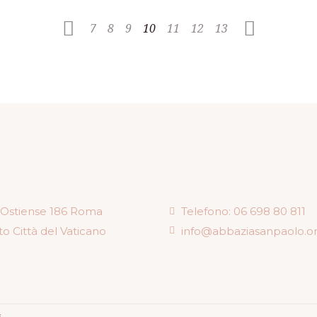
7
8
9
10
11
12
13
 Ostiense 186 Roma
Telefono: 06 698 80 811
to Città del Vaticano
info@abbaziasanpaolo.o